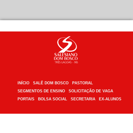
”Que os jovens não sejam amados, mas que eles próprios saibam que são amad
INÍCIO
SALÊ DOM BOSCO
PASTORAL
SEGMENTOS DE ENSINO
SOLICITAÇÃO DE VAGA
PORTAIS
BOLSA SOCIAL
SECRETARIA
EX-ALUNOS
DIREÇÃO